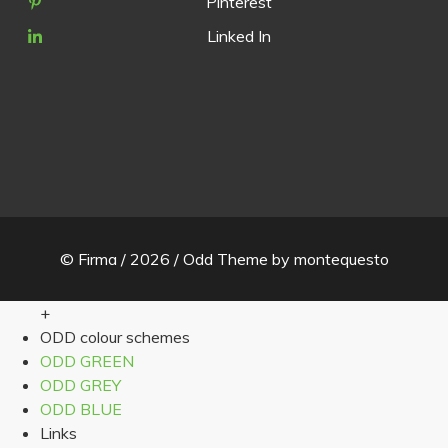
Pinterest
Linked In
© Firma / 2026 /
Odd Theme
by
montequesto
+
ODD colour schemes
ODD GREEN
ODD GREY
ODD BLUE
Links