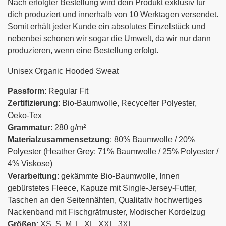
Nach erfolgter Bestellung wird dein Produkt exklusiv für
dich produziert und innerhalb von 10 Werktagen versendet.
Somit erhält jeder Kunde ein absolutes Einzelstück und
nebenbei schonen wir sogar die Umwelt, da wir nur dann
produzieren, wenn eine Bestellung erfolgt.
Unisex Organic Hooded Sweat
Passform
: Regular Fit
Zertifizierung
: Bio-Baumwolle, Recycelter Polyester,
Oeko-Tex
Grammatur
: 280 g/m²
Materialzusammensetzung
: 80% Baumwolle / 20%
Polyester (Heather Grey: 71% Baumwolle / 25% Polyester /
4% Viskose)
Verarbeitung
: gekämmte Bio-Baumwolle, Innen
gebürstetes Fleece, Kapuze mit Single-Jersey-Futter,
Taschen an den Seitennähten, Qualitativ hochwertiges
Nackenband mit Fischgrätmuster, Modischer Kordelzug
Größen
: XS, S, M, L, XL, XXL, 3XL